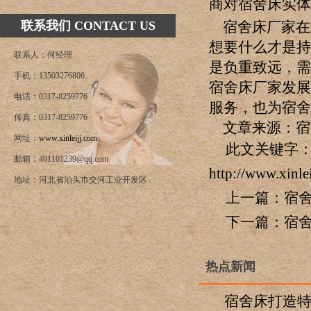
商对宿舍床实体
联系我们 CONTACT US
宿舍床厂家在
想要什么才是持
联系人：何经理
是负重致远，需
手机：13503276806
宿舍床厂家发展
电话：0317-8259776
服务，也为宿
传真：0317-8259776
文章来源：宿舍床htt
网址：
www.xinleijj.com
此文关键字：
邮箱：401101239@qq.com
http://www.xinl
地址：河北省泊头市交河工业开发区
上一篇：
宿
下一篇：
宿
热点新闻
宿舍床打造