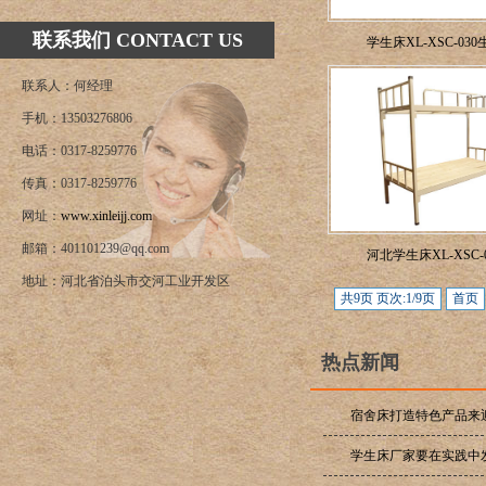
联系我们 CONTACT US
学生床XL-XSC-030生
联系人：何经理
手机：13503276806
电话：0317-8259776
传真：0317-8259776
网址：
www.xinleijj.com
邮箱：401101239@qq.com
河北学生床XL-XSC-02
地址：河北省泊头市交河工业开发区
共9页 页次:1/9页
首页
热点新闻
宿舍床打造特色产品来
学生床厂家要在实践中