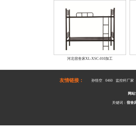
河北宿舍床XL-XSC-010加工
友情链接：
孙悟空
0460
监控杆厂家
网站
关键词：
宿舍