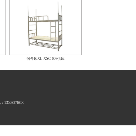
宿舍床XL-XSC-007供应
3503276806