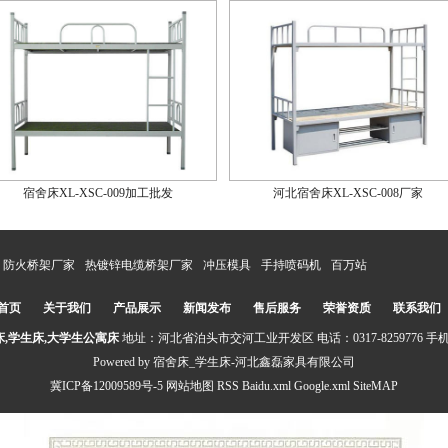
宿舍床XL-XSC-009加工批发
河北宿舍床XL-XSC-008厂家
防火桥架厂家
热镀锌电缆桥架厂家
冲压模具
手持喷码机
百万站
首页
关于我们
产品展示
新闻发布
售后服务
荣誉资质
联系我们
床,学生床,大学生公寓床
地址：河北省泊头市交河工业开发区 电话：0317-8259776 手机：1
Powered by
宿舍床_学生床-河北鑫磊家具有限公司
冀ICP备12009589号-5
网站地图
RSS
Baidu.xml
Google.xml
SiteMAP