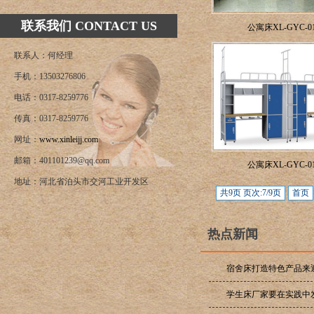
联系我们 CONTACT US
公寓床XL-GYC-0
联系人：何经理
手机：13503276806
电话：0317-8259776
传真：0317-8259776
网址：
www.xinleijj.com
邮箱：401101239@qq.com
公寓床XL-GYC-0
地址：河北省泊头市交河工业开发区
共9页 页次:7/9页
首页
热点新闻
宿舍床打造特色产品来
学生床厂家要在实践中