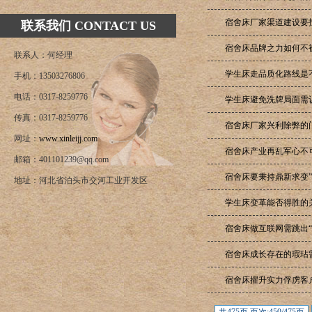
宿舍床厂家渠道建设要
联系我们 CONTACT US
宿舍床品牌之力如何不
联系人：何经理
学生床走品质化路线是
手机：13503276806
电话：0317-8259776
学生床避免洗牌局面需
传真：0317-8259776
宿舍床厂家兴利除弊的
网址：
www.xinleijj.com
宿舍床产业再乱军心不
邮箱：401101239@qq.com
宿舍床要秉持鼎新求变
地址：河北省泊头市交河工业开发区
学生床变革能否得胜的
宿舍床做互联网需跳出“
宿舍床成长存在的瑕玷
宿舍床擢升实力俘虏客户